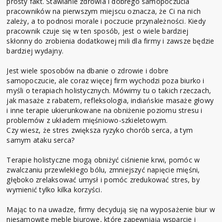
prosty fakt. Stawianie zdrowia i dobrego samopoczucia
pracowników na pierwszym miejscu oznacza, że Ci na nich
zależy, a to podnosi morale i poczucie przynależności. Kiedy
pracownik czuje się w ten sposób, jest o wiele bardziej
skłonny do zrobienia dodatkowej mili dla firmy i zawsze będzie
bardziej wydajny.
Jest wiele sposobów na dbanie o zdrowie i dobre
samopoczucie, ale coraz więcej firm wychodzi poza biurko i
myśli o terapiach holistycznych. Mówimy tu o takich rzeczach,
jak masaże z rabatem, refleksologia, indiańskie masaże głowy
i inne terapie ukierunkowane na obniżenie poziomu stresu i
problemów z układem mięśniowo-szkieletowym.
Czy wiesz, że stres zwiększa ryzyko chorób serca, a tym
samym ataku serca?
Terapie holistyczne mogą obniżyć ciśnienie krwi, pomóc w
zwalczaniu przewlekłego bólu, zmniejszyć napięcie mięśni,
głęboko zrelaksować umysł i pomóc zredukować stres, by
wymienić tylko kilka korzyści.
Mając to na uwadze, firmy decydują się na wyposażenie biur w
niesamowite meble biurowe, które zapewniają wsparcie i