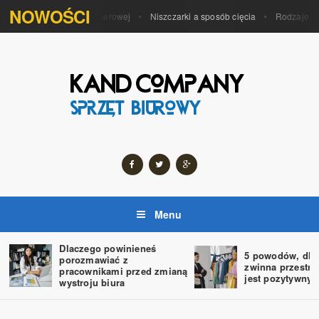
NOWOŚCI
 kart historii drukarki laserowej
Niszczarki a sposób cięcia
Rodzaje nisz
Menu
Dlaczego powinieneś
5 powodów, dla 
porozmawiać z
zwinna przestrz
pracownikami przed zmianą
jest pozytywny
wystroju biura